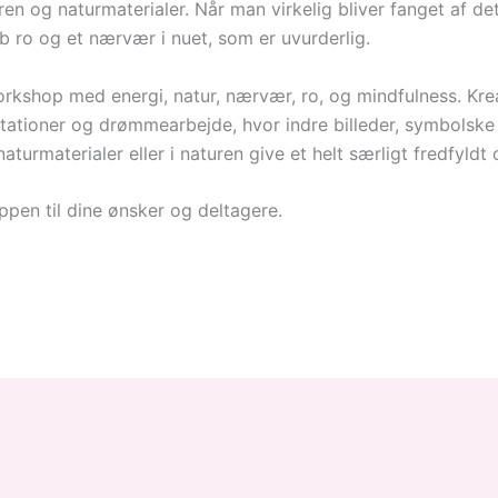
n og naturmaterialer. Når man virkelig bliver fanget af det
b ro og et nærvær i nuet, som er uvurderlig.
shop med energi, natur, nærvær, ro, og mindfulness. Kreati
ioner og drømmearbejde, hvor indre billeder, symbolske f
turmaterialer eller i naturen give et helt særligt fredfyldt
pen til dine ønsker og deltagere.