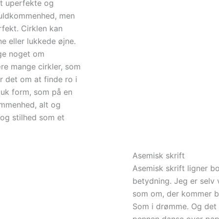
t uperfekte og
 fuldkommenhed, men
rfekt. Cirklen kan
 eller lukkede øjne.
ige noget om
være mange cirkler, som
 det om at finde ro i
muk form, som på en
mmenhed, alt og
og stilhed som et
Asemisk skrift
Asemisk skrift ligner b
betydning. Jeg er selv 
som om, der kommer bu
Som i drømme. Og det h
pennen danse over papi