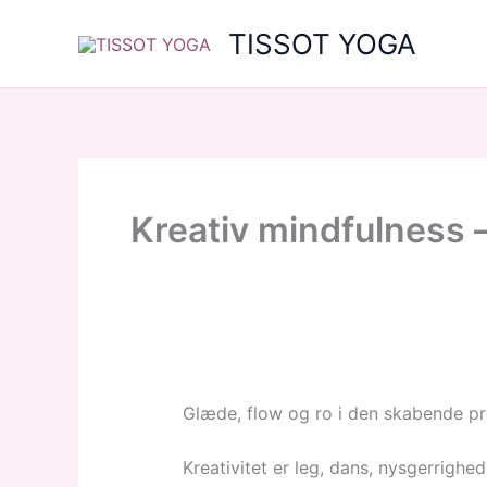
Gå
TISSOT YOGA
til
indholdet
Kreativ mindfulness –
Glæde, flow og ro i den skabende p
Kreativitet er leg, dans, nysgerrighe