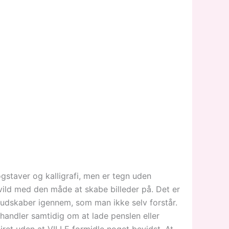
ogstaver og kalligrafi, men er tegn uden
vild med den måde at skabe billeder på. Det er
dskaber igennem, som man ikke selv forstår.
andler samtidig om at lade penslen eller
ret uden at VILLE formidle noget bevidst. At